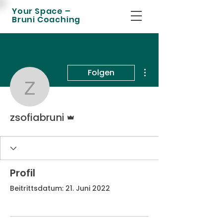
Your Space –
Bruni Coaching
Weitere Optionen
Folgen
zsofiabruni
Administrator
zsofiabruni
Profil
Beitrittsdatum: 21. Juni 2022