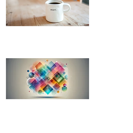
Startup-/Projekt
Coaching
Entschleunigung -
Umgang mit Komplexität
und Veränderung