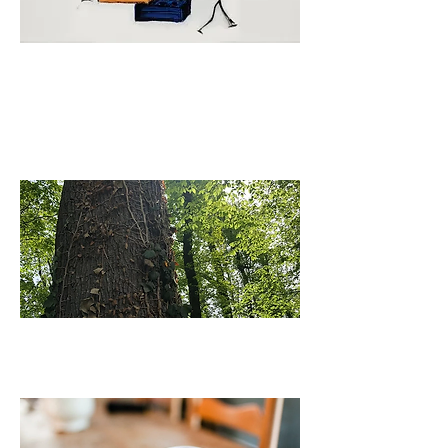
Führungscoaching &
Berufliche
Rollengestaltung
Lehrsupervision