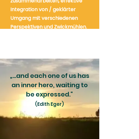
zusammenarbeiten, effektive
Integration von / geklärter
Umgang mit verschiedenen
Perspektiven und Zwickmühlen.
„...and each one of us has
an inner hero, waiting to
be expressed.“
(Edith Eger)