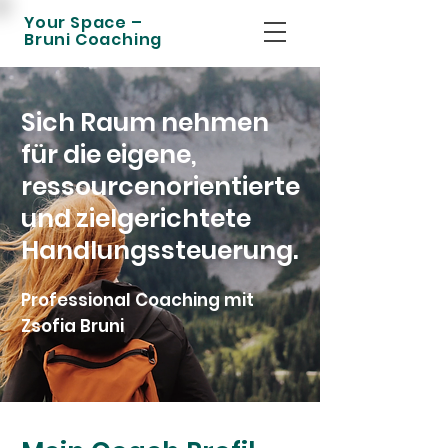
Your Space –
Bruni Coaching
Sich Raum nehmen
für die eigene,
ressourcenorientierte
und zielgerichtete
Handlungssteuerung.
Professional Coaching mit
Zsofia Bruni