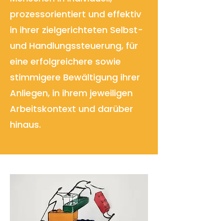
prozessorientiert und effektiv
in ihrer zielgerichteten Selbst-
und Handlungssteuerung, für
eine erfolgreichere sowie
stimmigere Bewältigung ihrer
Anliegen, in ihrem jeweiligen
Arbeitskontext und darüber
hinaus.