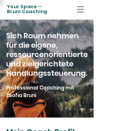
Your Space –
Bruni Coaching
Sich Raum nehmen
für die eigene,
ressourcenorientierte
und zielgerichtete
Handlungssteuerung.
Professional Coaching mit
Zsofia Bruni