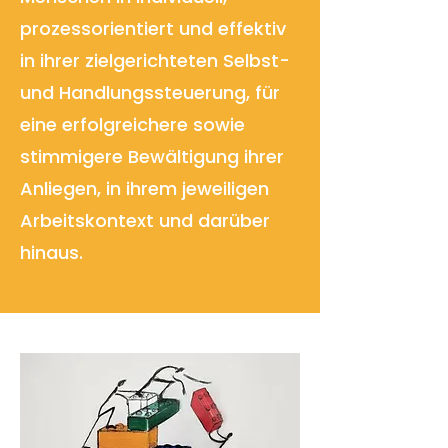
prozessorientiert und effektiv
in ihrer zielgerichteten Selbst-
und Handlungssteuerung, für
eine erfolgreichere sowie
stimmigere Bewältigung ihrer
Anliegen, in ihrem jeweiligen
Arbeitskontext und darüber
hinaus.