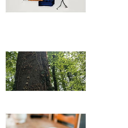
Führungscoaching &
Berufliche
Rollengestaltung
Lehrsupervision