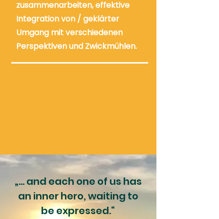
zusammenarbeiten, effektive
Integration von / geklärter
Umgang mit verschiedenen
Perspektiven und Zwickmühlen.
„... and each one of us has
an inner hero, waiting to
be expressed.“