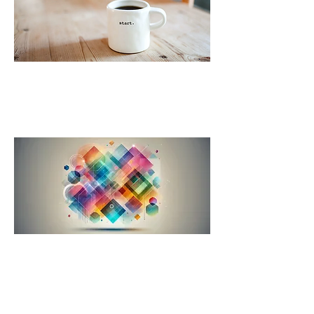
Startup-/Projekt
Coaching
Entschleunigung -
Umgang mit Komplexität
und Veränderung